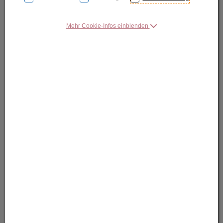
Mehr Cookie-Infos einblenden
DOGA
Table
Beitstelltisch
A-Nr.:
TI_002
80,40 EUR
Lieferinformation
:
3-5 Tage Lieferzeit