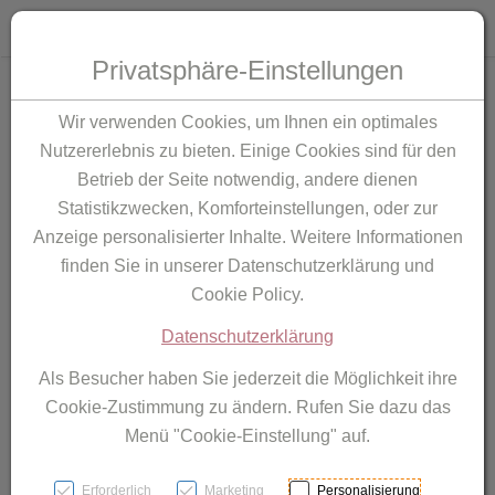
Toggle 
Produktsuche
Privatsphäre-Einstellungen
Zum Inhalt springen [AK + 0]
Zum Hauptmenü springen [AK + 1]
Zu den Menüs Mein Account, Wunschliste, Warenkorb, .. spring
Zum "Barrierefreiheits-Menü" springen [AK + 3]
Zu den Inhalten im Fußbereich springen [AK + 4]
Wir verwenden Cookies, um Ihnen ein optimales
Nutzererlebnis zu bieten. Einige Cookies sind für den
Betrieb der Seite notwendig, andere dienen
Statistikzwecken, Komforteinstellungen, oder zur
Anzeige personalisierter Inhalte. Weitere Informationen
finden Sie in unserer Datenschutzerklärung und
Cookie Policy.
Datenschutzerklärung
Als Besucher haben Sie jederzeit die Möglichkeit ihre
Cookie-Zustimmung zu ändern. Rufen Sie dazu das
Menü "Cookie-Einstellung" auf.
Erforderlich
Marketing
Personalisierung