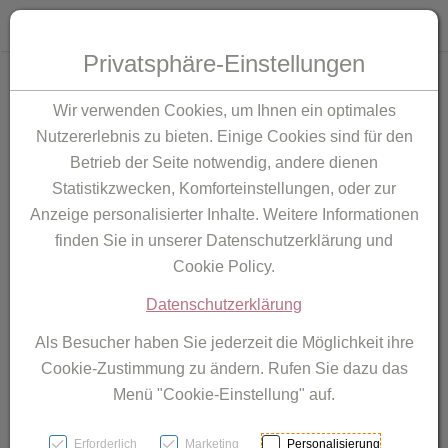
Toggle 
Produktsuche
Privatsphäre-Einstellungen
Zum Inhalt springen [AK + 0]
Zum Hauptmenü springen [AK + 1]
Zu den Menüs Mein Account, Wunschliste, Warenkorb, .. spring
Zum "Barrierefreiheits-Menü" springen [AK + 3]
Zu den Inhalten im Fußbereich springen [AK + 4]
Wir verwenden Cookies, um Ihnen ein optimales
Nutzererlebnis zu bieten. Einige Cookies sind für den
Betrieb der Seite notwendig, andere dienen
Statistikzwecken, Komforteinstellungen, oder zur
Anzeige personalisierter Inhalte. Weitere Informationen
finden Sie in unserer Datenschutzerklärung und
Cookie Policy.
Datenschutzerklärung
Als Besucher haben Sie jederzeit die Möglichkeit ihre
Cookie-Zustimmung zu ändern. Rufen Sie dazu das
Menü "Cookie-Einstellung" auf.
Erforderlich
Marketing
Personalisierung