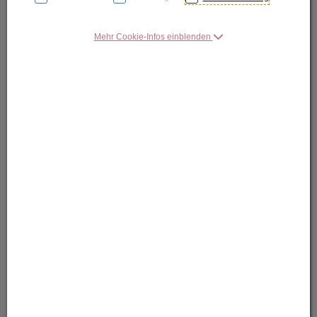
Mehr Cookie-Infos einblenden
DOGA
Table
Beitstelltisch
A-Nr.:
TI_002
80,40 EUR
Lieferinformation
:
3-5 Tage Lieferzeit